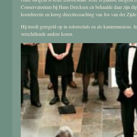
Conservatorium bij Hans Dercksen en behaalde daar zijn di
koordirectie en kreeg directiecoaching van Jos van der Zijde
Hij treedt geregeld op in solorecitals en als kamermusicus.
verschillende andere koren.