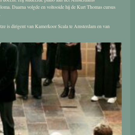
ploma. Daarna volgde en voltooide hij de Kurt Thomas cursus
.
 Jetze is dirigent van Kamerkoor Scala te Amsterdam en van