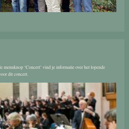
r de menuknop ‘Concert’ vind je informatie over het lopende
oor dit concert.