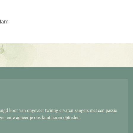
dam
gd koor van ongeveer twintig ervaren zangers met een passie
ngen en wanneer je ons kunt horen optreden.