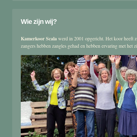
Wie zijn wij?
Kamerkoor Scala
werd in 2001 opgericht. Het koor heeft zo
zangers hebben zangles gehad en hebben ervaring met het 