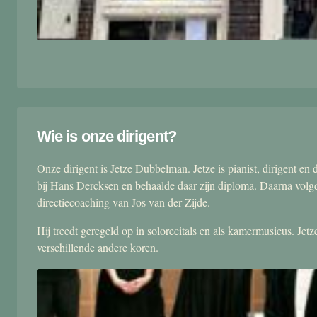
Wie is onze dirigent?
Onze dirigent is Jetze Dubbelman. Jetze is pianist, dirigent 
bij Hans Dercksen en behaalde daar zijn diploma. Daarna volgd
directiecoaching van Jos van der Zijde.
Hij treedt geregeld op in solorecitals en als kamermusicus. Je
verschillende andere koren.