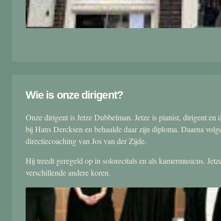
Wie is onze dirigent?
Onze dirigent is Jetze Dubbelman. Jetze is pianist, dirigent 
bij Hans Dercksen en behaalde daar zijn diploma. Daarna volgd
directiecoaching van Jos van der Zijde.
Hij treedt geregeld op in solorecitals en als kamermusicus. Je
verschillende andere koren.