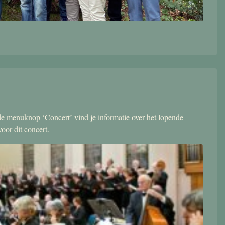
r de menuknop ‘Concert’ vind je informatie over het lopende
oor dit concert.