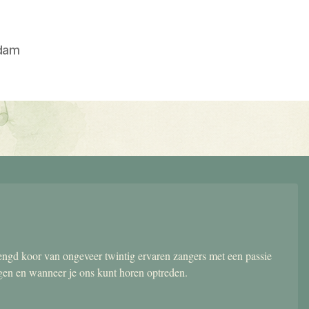
dam
gd koor van ongeveer twintig ervaren zangers met een passie
ngen en wanneer je ons kunt horen optreden.