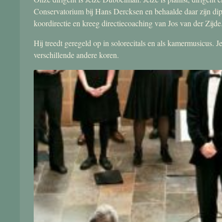
Conservatorium bij Hans Dercksen en behaalde daar zijn di
koordirectie en kreeg directiecoaching van Jos van der Zijde
Hij treedt geregeld op in solorecitals en als kamermusicus.
verschillende andere koren.