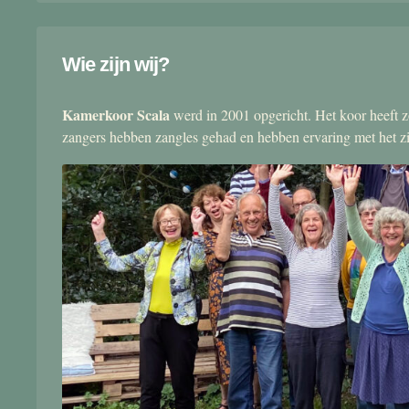
Wie zijn wij?
Kamerkoor Scala
werd in 2001 opgericht. Het koor heeft zo
zangers hebben zangles gehad en hebben ervaring met het 