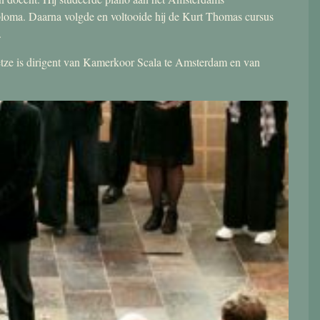
ploma. Daarna volgde en voltooide hij de Kurt Thomas cursus
.
 Jetze is dirigent van Kamerkoor Scala te Amsterdam en van