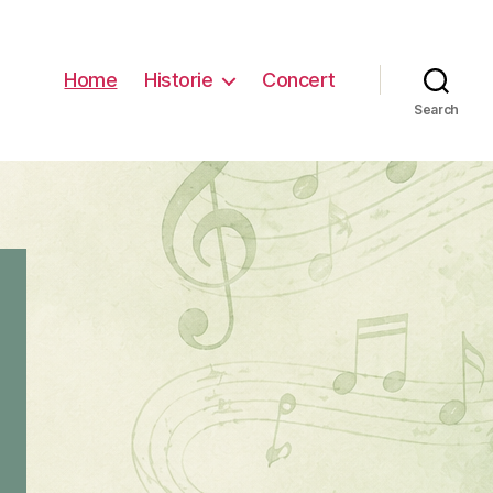
Home
Historie
Concert
Search