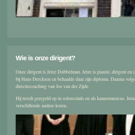
Wie is onze dirigent?
Onze dirigent is Jetze Dubbelman. Jetze is pianist, dirigent 
bij Hans Dercksen en behaalde daar zijn diploma. Daarna volgd
directiecoaching van Jos van der Zijde.
Hij treedt geregeld op in solorecitals en als kamermusicus. Je
verschillende andere koren.