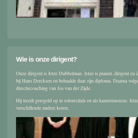
Wie is onze dirigent?
Onze dirigent is Jetze Dubbelman. Jetze is pianist, dirigent 
bij Hans Dercksen en behaalde daar zijn diploma. Daarna volgd
directiecoaching van Jos van der Zijde.
Hij treedt geregeld op in solorecitals en als kamermusicus. Je
verschillende andere koren.