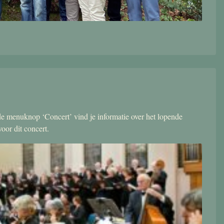
r de menuknop ‘Concert’ vind je informatie over het lopende
oor dit concert.