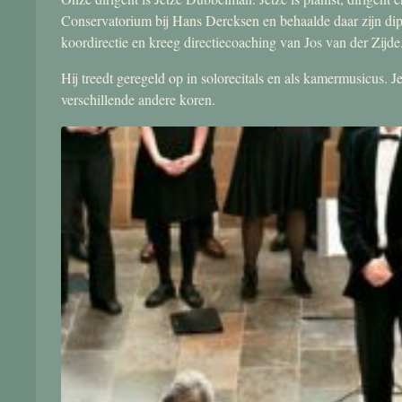
Conservatorium bij Hans Dercksen en behaalde daar zijn di
koordirectie en kreeg directiecoaching van Jos van der Zijde
Hij treedt geregeld op in solorecitals en als kamermusicus.
verschillende andere koren.