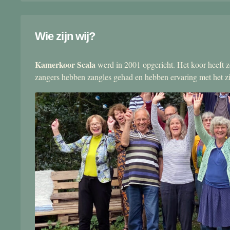
Wie zijn wij?
Kamerkoor Scala
werd in 2001 opgericht. Het koor heeft zo
zangers hebben zangles gehad en hebben ervaring met het 