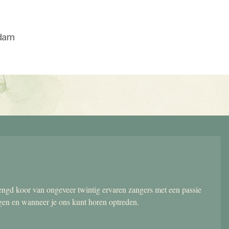
dam
gd koor van ongeveer twintig ervaren zangers met een passie
ngen en wanneer je ons kunt horen optreden.