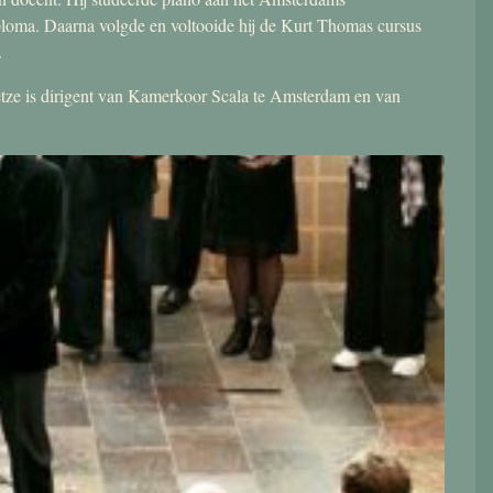
ploma. Daarna volgde en voltooide hij de Kurt Thomas cursus
.
 Jetze is dirigent van Kamerkoor Scala te Amsterdam en van