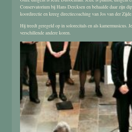
Conservatorium bij Hans Dercksen en behaalde daar zijn di
koordirectie en kreeg directiecoaching van Jos van der Zijde
Hij treedt geregeld op in solorecitals en als kamermusicus.
verschillende andere koren.