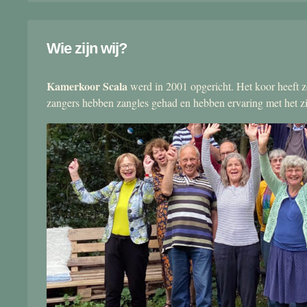
Wie zijn wij?
Kamerkoor Scala
werd in 2001 opgericht. Het koor heeft zo
zangers hebben zangles gehad en hebben ervaring met het 