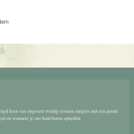
dam
gd koor van ongeveer twintig ervaren zangers met een passie
ngen en wanneer je ons kunt horen optreden.