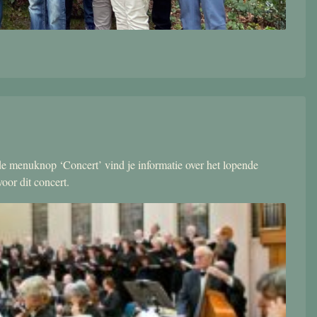
r de menuknop ‘Concert’ vind je informatie over het lopende
oor dit concert.