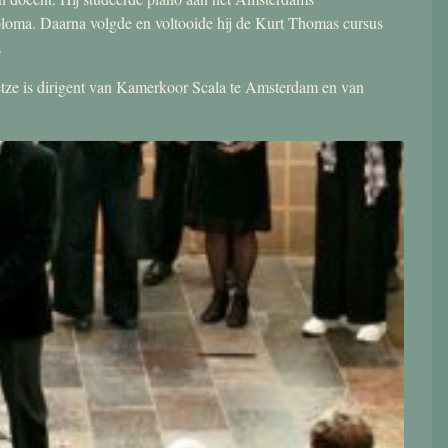
ploma. Daarna volgde en voltooide hij de Kurt Thomas cursus
.
 Jetze is dirigent van Kamerkoor Scala te Amsterdam en van