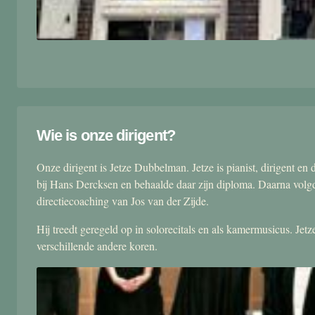
Wie is onze dirigent?
Onze dirigent is Jetze Dubbelman. Jetze is pianist, dirigent 
bij Hans Dercksen en behaalde daar zijn diploma. Daarna volgd
directiecoaching van Jos van der Zijde.
Hij treedt geregeld op in solorecitals en als kamermusicus. Je
verschillende andere koren.