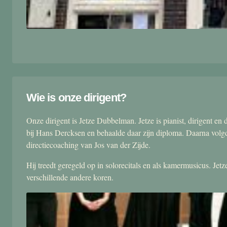
Wie is onze dirigent?
Onze dirigent is Jetze Dubbelman. Jetze is pianist, dirigent 
bij Hans Dercksen en behaalde daar zijn diploma. Daarna volgd
directiecoaching van Jos van der Zijde.
Hij treedt geregeld op in solorecitals en als kamermusicus. Je
verschillende andere koren.