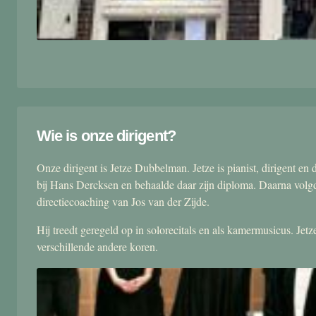
Wie is onze dirigent?
Onze dirigent is Jetze Dubbelman. Jetze is pianist, dirigent 
bij Hans Dercksen en behaalde daar zijn diploma. Daarna volgd
directiecoaching van Jos van der Zijde.
Hij treedt geregeld op in solorecitals en als kamermusicus. Je
verschillende andere koren.