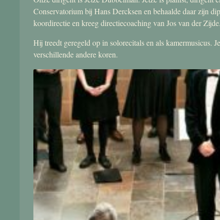
Conservatorium bij Hans Dercksen en behaalde daar zijn di
koordirectie en kreeg directiecoaching van Jos van der Zijde
Hij treedt geregeld op in solorecitals en als kamermusicus.
verschillende andere koren.