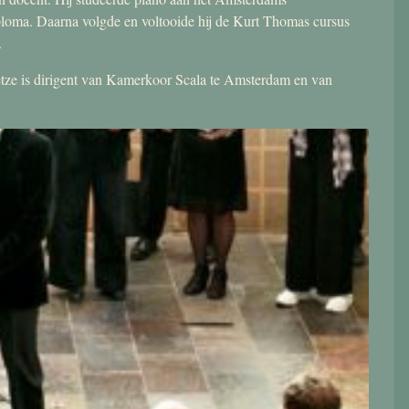
ploma. Daarna volgde en voltooide hij de Kurt Thomas cursus
.
 Jetze is dirigent van Kamerkoor Scala te Amsterdam en van