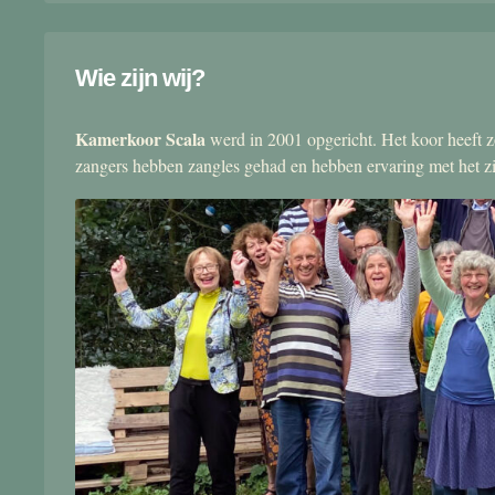
Wie zijn wij?
Kamerkoor Scala
werd in 2001 opgericht. Het koor heeft zo
zangers hebben zangles gehad en hebben ervaring met het 