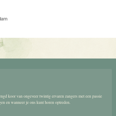
dam
gd koor van ongeveer twintig ervaren zangers met een passie
ngen en wanneer je ons kunt horen optreden.