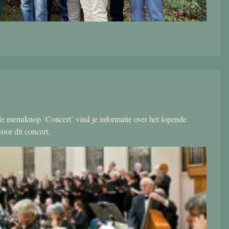
r de menuknop ‘Concert’ vind je informatie over het lopende
oor dit concert.