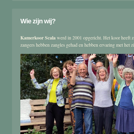
Wie zijn wij?
Kamerkoor Scala
werd in 2001 opgericht. Het koor heeft zo
zangers hebben zangles gehad en hebben ervaring met het 