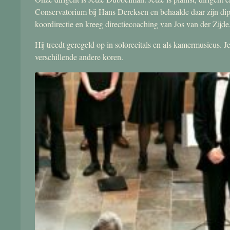
Conservatorium bij Hans Dercksen en behaalde daar zijn di
koordirectie en kreeg directiecoaching van Jos van der Zijde
Hij treedt geregeld op in solorecitals en als kamermusicus.
verschillende andere koren.