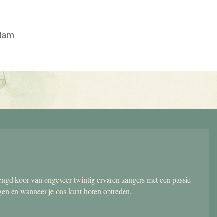
dam
gd koor van ongeveer twintig ervaren zangers met een passie
ngen en wanneer je ons kunt horen optreden.