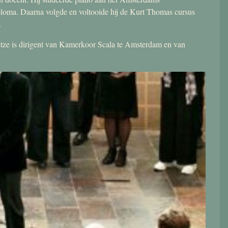
ploma. Daarna volgde en voltooide hij de Kurt Thomas cursus
.
 Jetze is dirigent van Kamerkoor Scala te Amsterdam en van