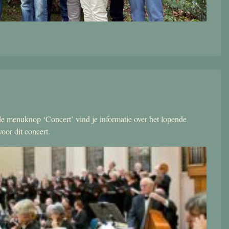
r de menuknop ‘Concert’ vind je informatie over het lopende
oor dit concert.