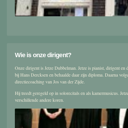
Wie is onze dirigent?
Onze dirigent is Jetze Dubbelman. Jetze is pianist, dirigent 
bij Hans Dercksen en behaalde daar zijn diploma. Daarna volgd
directiecoaching van Jos van der Zijde.
Hij treedt geregeld op in solorecitals en als kamermusicus. Je
verschillende andere koren.