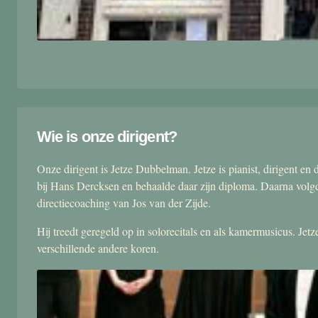
Wie is onze dirigent?
Onze dirigent is Jetze Dubbelman. Jetze is pianist, dirigent 
bij Hans Dercksen en behaalde daar zijn diploma. Daarna volgd
directiecoaching van Jos van der Zijde.
Hij treedt geregeld op in solorecitals en als kamermusicus. Je
verschillende andere koren.