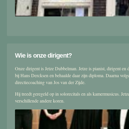
Wie is onze dirigent?
Onze dirigent is Jetze Dubbelman. Jetze is pianist, dirigent 
bij Hans Dercksen en behaalde daar zijn diploma. Daarna volgd
directiecoaching van Jos van der Zijde.
Hij treedt geregeld op in solorecitals en als kamermusicus. Je
verschillende andere koren.