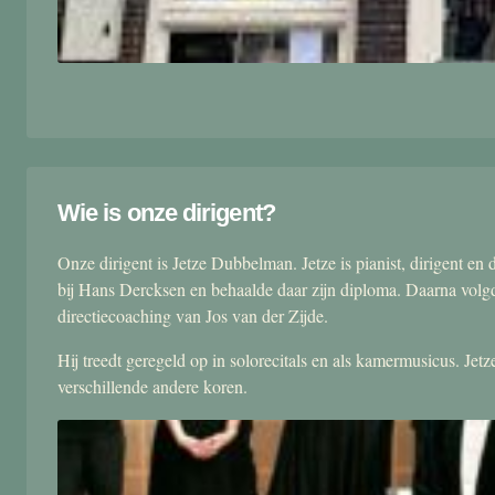
Wie is onze dirigent?
Onze dirigent is Jetze Dubbelman. Jetze is pianist, dirigent 
bij Hans Dercksen en behaalde daar zijn diploma. Daarna volgd
directiecoaching van Jos van der Zijde.
Hij treedt geregeld op in solorecitals en als kamermusicus. Je
verschillende andere koren.