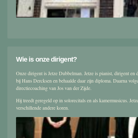
Wie is onze dirigent?
Onze dirigent is Jetze Dubbelman. Jetze is pianist, dirigent 
bij Hans Dercksen en behaalde daar zijn diploma. Daarna volgd
directiecoaching van Jos van der Zijde.
Hij treedt geregeld op in solorecitals en als kamermusicus. Je
verschillende andere koren.