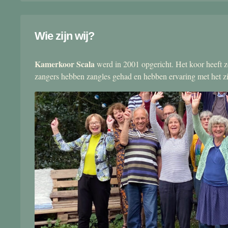
Wie zijn wij?
Kamerkoor Scala
werd in 2001 opgericht. Het koor heeft zo
zangers hebben zangles gehad en hebben ervaring met het 