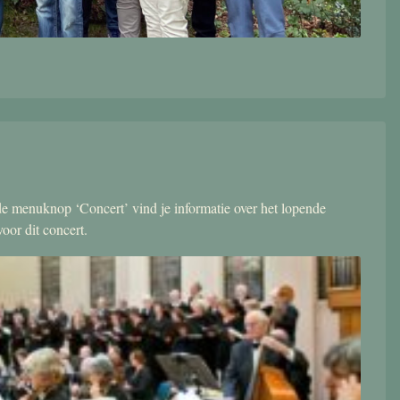
r de menuknop ‘Concert’ vind je informatie over het lopende
oor dit concert.