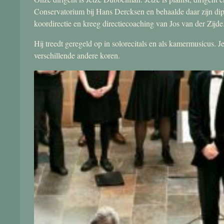
Conservatorium bij Hans Dercksen en behaalde daar zijn di
koordirectie en kreeg directiecoaching van Jos van der Zijde
Hij treedt geregeld op in solorecitals en als kamermusicus.
verschillende andere koren.