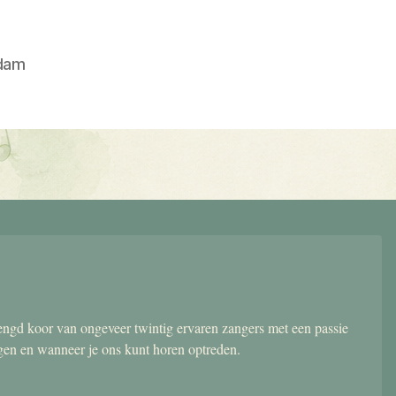
dam
gd koor van ongeveer twintig ervaren zangers met een passie
ngen en wanneer je ons kunt horen optreden.