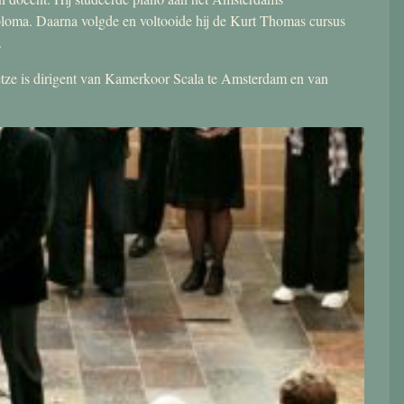
ploma. Daarna volgde en voltooide hij de Kurt Thomas cursus
.
 Jetze is dirigent van Kamerkoor Scala te Amsterdam en van