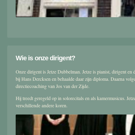
Wie is onze dirigent?
Onze dirigent is Jetze Dubbelman. Jetze is pianist, dirigent 
bij Hans Dercksen en behaalde daar zijn diploma. Daarna volgd
directiecoaching van Jos van der Zijde.
Hij treedt geregeld op in solorecitals en als kamermusicus. Je
verschillende andere koren.