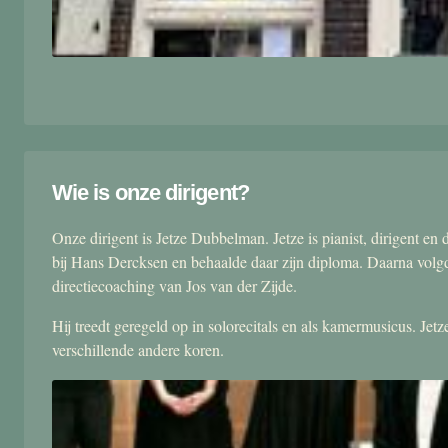
Wie is onze dirigent?
Onze dirigent is Jetze Dubbelman. Jetze is pianist, dirigent 
bij Hans Dercksen en behaalde daar zijn diploma. Daarna volgd
directiecoaching van Jos van der Zijde.
Hij treedt geregeld op in solorecitals en als kamermusicus. Je
verschillende andere koren.