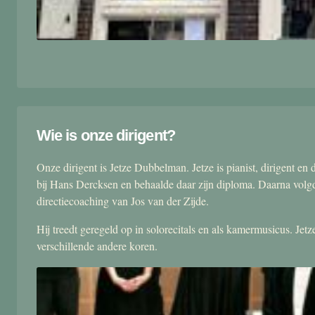
Wie is onze dirigent?
Onze dirigent is Jetze Dubbelman. Jetze is pianist, dirigent 
bij Hans Dercksen en behaalde daar zijn diploma. Daarna volgd
directiecoaching van Jos van der Zijde.
Hij treedt geregeld op in solorecitals en als kamermusicus. Je
verschillende andere koren.