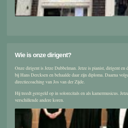
Wie is onze dirigent?
Onze dirigent is Jetze Dubbelman. Jetze is pianist, dirigent 
bij Hans Dercksen en behaalde daar zijn diploma. Daarna volgd
directiecoaching van Jos van der Zijde.
Hij treedt geregeld op in solorecitals en als kamermusicus. Je
verschillende andere koren.