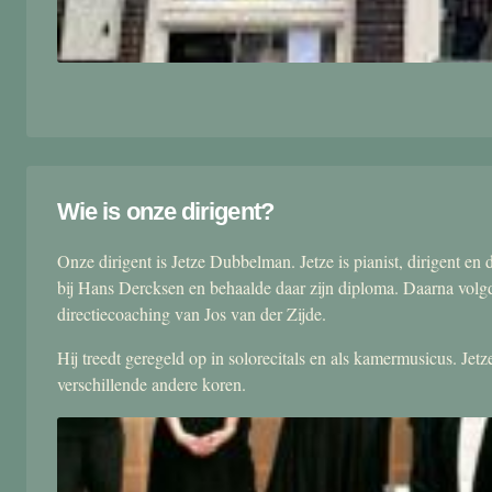
Wie is onze dirigent?
Onze dirigent is Jetze Dubbelman. Jetze is pianist, dirigent 
bij Hans Dercksen en behaalde daar zijn diploma. Daarna volgd
directiecoaching van Jos van der Zijde.
Hij treedt geregeld op in solorecitals en als kamermusicus. Je
verschillende andere koren.