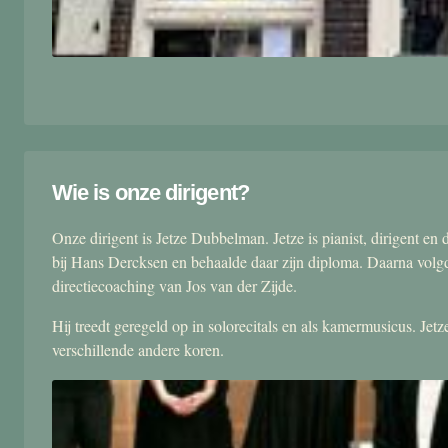
Wie is onze dirigent?
Onze dirigent is Jetze Dubbelman. Jetze is pianist, dirigent 
bij Hans Dercksen en behaalde daar zijn diploma. Daarna volgd
directiecoaching van Jos van der Zijde.
Hij treedt geregeld op in solorecitals en als kamermusicus. Je
verschillende andere koren.